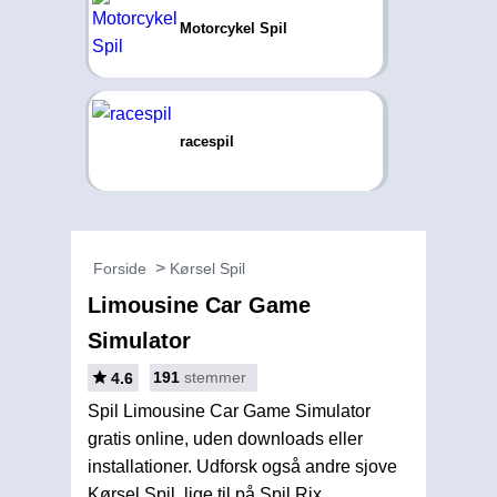
Motorcykel Spil
racespil
Forside
Kørsel Spil
Limousine Car Game
Simulator
191
stemmer
4.6
Spil Limousine Car Game Simulator
gratis online, uden downloads eller
installationer. Udforsk også andre sjove
Kørsel Spil, lige til på Spil Rix.