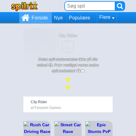
Flere
Forside
Nye
Populære
City Rider
Dette spil understøttes ikke på din
enhed 😞. Prøv venligst vores andre
spil nedenfor! 😄🎮
City Rider
af Faramel Games