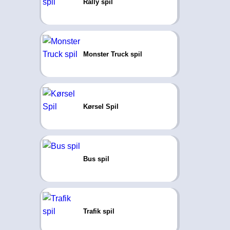
Rally spil
Monster Truck spil
Kørsel Spil
Bus spil
Trafik spil