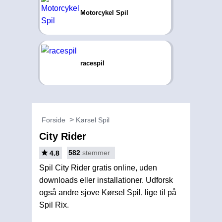
Motorcykel Spil
racespil
Forside
Kørsel Spil
City Rider
582
stemmer
4.8
Spil City Rider gratis online, uden
downloads eller installationer. Udforsk
også andre sjove Kørsel Spil, lige til på
Spil Rix.