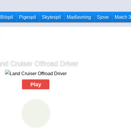
Bilspil
Pigespil
Skytespil
Madlavning
Sjove
Match 3
nd Cruiser Offroad Driver
Play