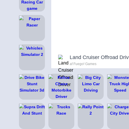
Land Cruiser Offroad Driv
af Fuego! Games