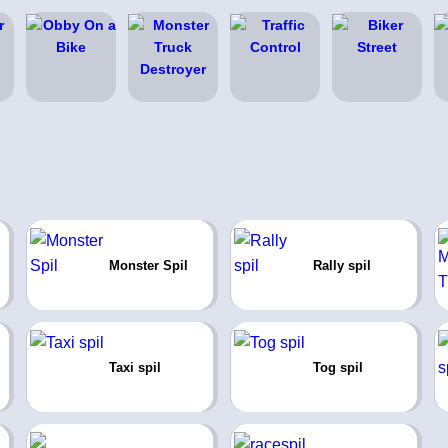
Monster Spil
Rally spil
Taxi spil
Tog spil