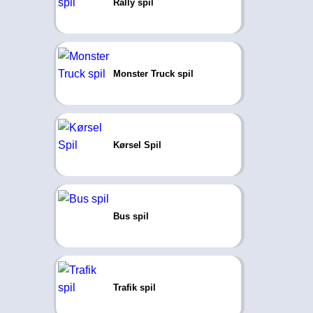
Rally spil
Monster Truck spil
Kørsel Spil
Bus spil
Trafik spil