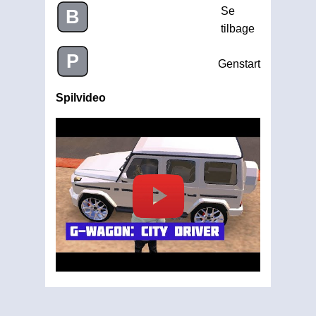
Se
B
tilbage
P
Genstart
Spilvideo