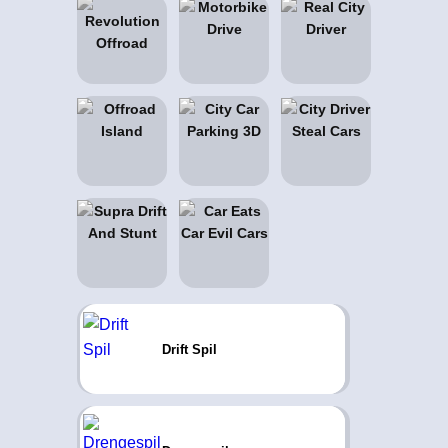
Drift Spil