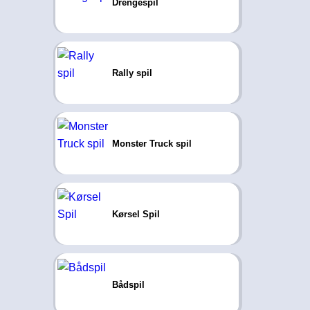
Drengespil
Rally spil
Monster Truck spil
Kørsel Spil
Bådspil