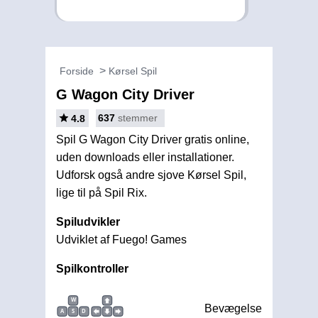
Forside
Kørsel Spil
G Wagon City Driver
637
stemmer
4.8
Spil G Wagon City Driver gratis online,
uden downloads eller installationer.
Udforsk også andre sjove Kørsel Spil,
lige til på Spil Rix.
Spiludvikler
Udviklet af Fuego! Games
Spilkontroller
W
Bevægelse
A
S
D