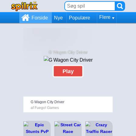
Flere
Forside
Nye
Populære
G Wagon City Driver
Play
G Wagon City Driver
af Fuego! Games