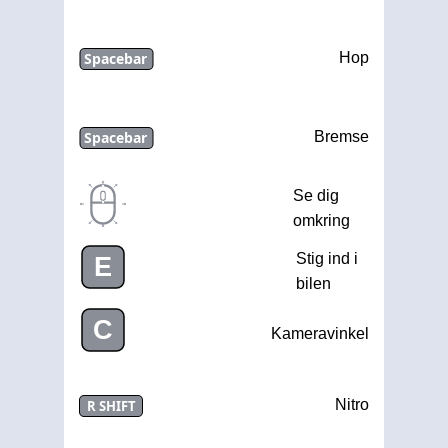
Spacebar
Hop
Spacebar
Bremse
Se dig
omkring
Stig ind i
E
bilen
C
Kameravinkel
Nitro
R SHIFT