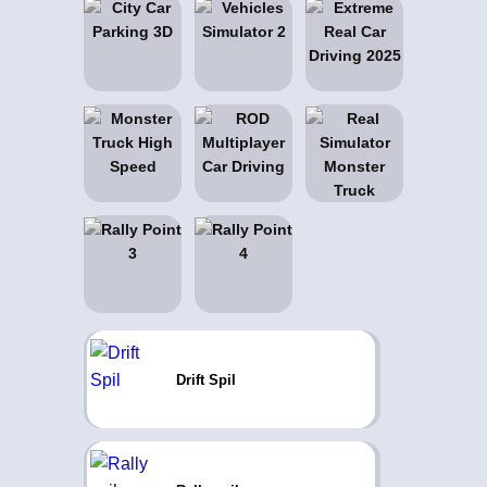
Drift Spil