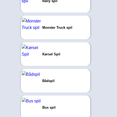
Rally spil
Monster Truck spil
Kørsel Spil
Bådspil
Bus spil