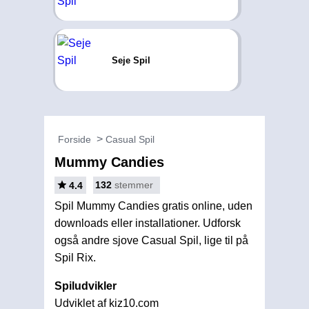
Seje Spil
Forside
Casual Spil
Mummy Candies
132
stemmer
4.4
Spil Mummy Candies gratis online, uden
downloads eller installationer. Udforsk
også andre sjove Casual Spil, lige til på
Spil Rix.
Spiludvikler
Udviklet af kiz10.com