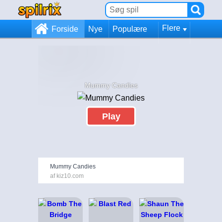
Flere
Forside
Nye
Populære
Mummy Candies
Play
Mummy Candies
af kiz10.com