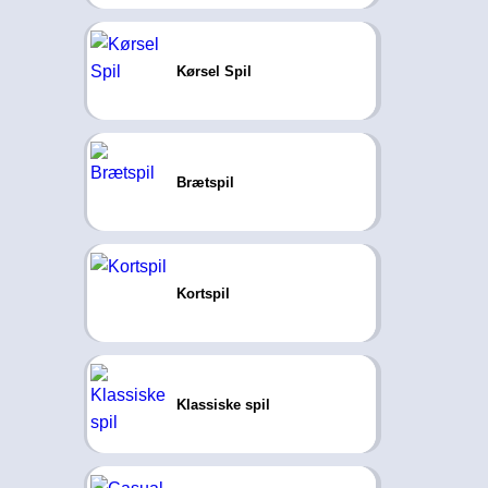
Kørsel Spil
Brætspil
Kortspil
Klassiske spil