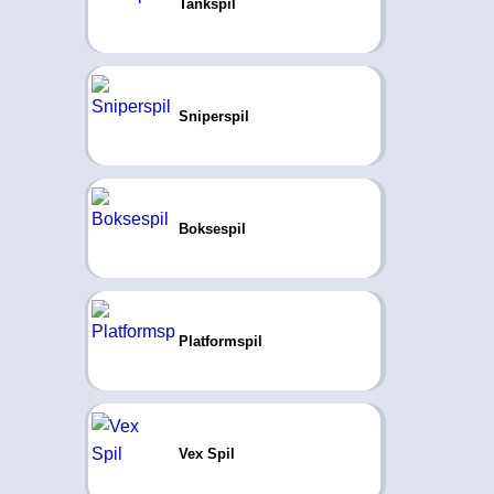
Tankspil
Sniperspil
Boksespil
Platformspil
Vex Spil