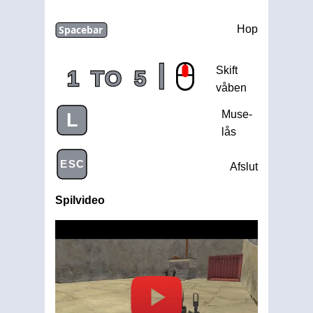
Spacebar
Hop
|
Skift
1
TO
5
våben
Muse-
L
lås
ESC
Afslut
Spilvideo