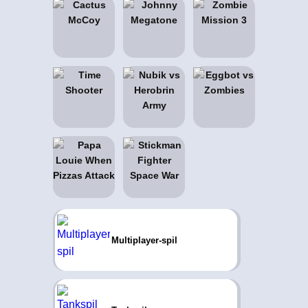
Multiplayer-spil