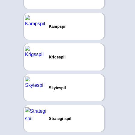
Kampspil
Krigsspil
Skytespil
Strategi spil