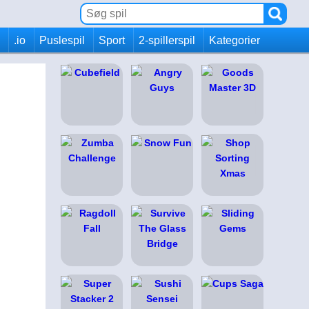
.io
Puslespil
Sport
2-spillerspil
Kategorier