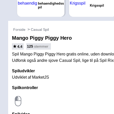
behaendighedss
Krigsspil
pil
Forside
Casual Spil
Mango Piggy Piggy Hero
125
stemmer
4.4
Spil Mango Piggy Piggy Hero gratis online, uden download
Udforsk også andre sjove Casual Spil, lige til på Spil Rix
Spiludvikler
Udviklet af MarketJS
Spilkontroller