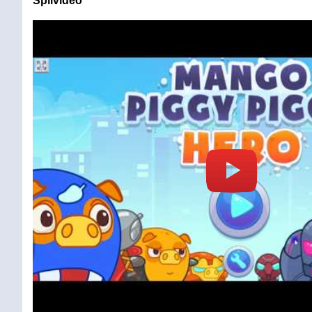
Spilvideo