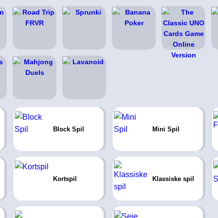
Block Spil
Mini Spil
Kortspil
Klassiske spil