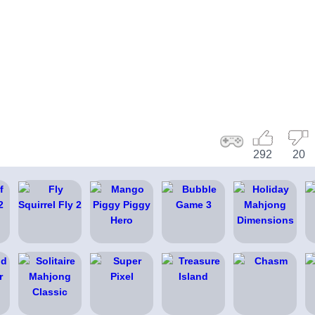
292
20