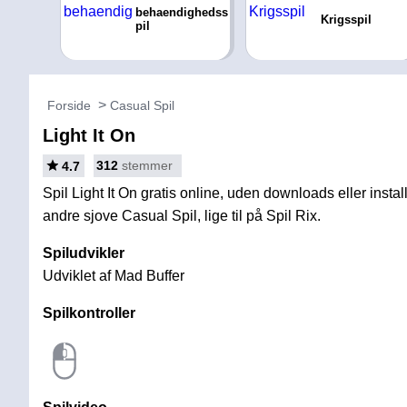
behaendighedss
Krigsspil
pil
Forside
Casual Spil
Light It On
312
stemmer
4.7
Spil Light It On gratis online, uden downloads eller insta
andre sjove Casual Spil, lige til på Spil Rix.
Spiludvikler
Udviklet af Mad Buffer
Spilkontroller