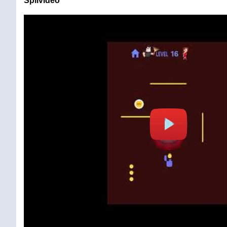
Spilvideo