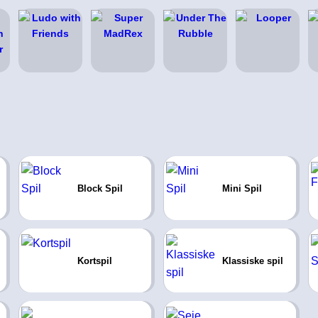
Block Spil
Mini Spil
Kortspil
Klassiske spil