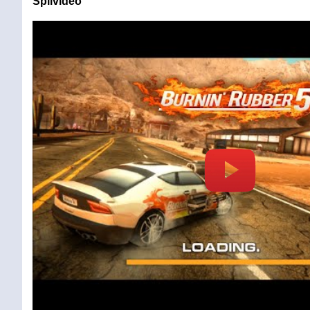
Spilvideo