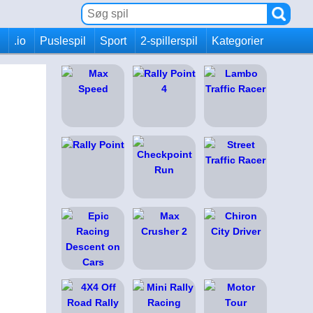
.io
Puslespil
Sport
2-spillerspil
Kategorier