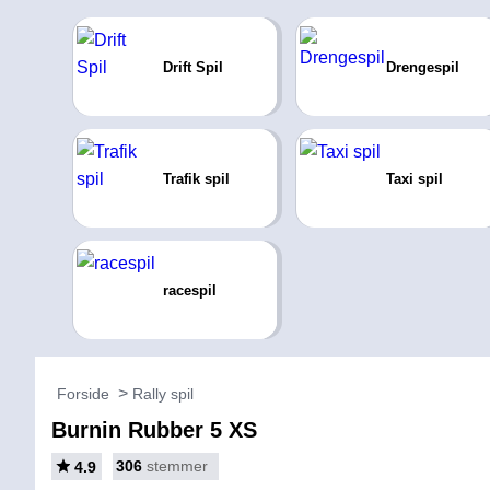
Drift Spil
Drengespil
Trafik spil
Taxi spil
racespil
Forside
Rally spil
Burnin Rubber 5 XS
306
stemmer
4.9