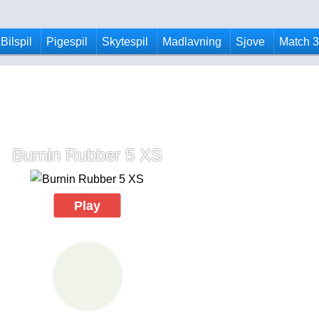
Bilspil
Pigespil
Skytespil
Madlavning
Sjove
Match 3
Burnin Rubber 5 XS
Play