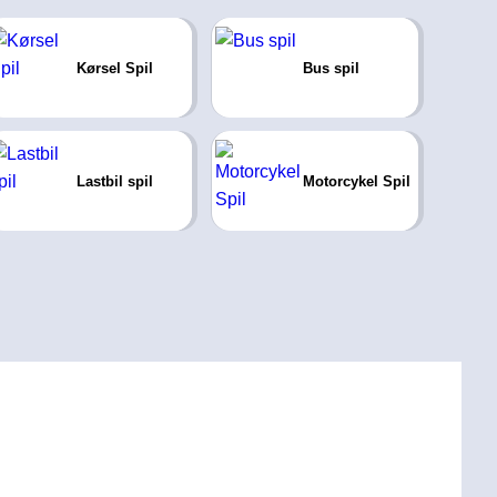
Kørsel Spil
Bus spil
Lastbil spil
Motorcykel Spil