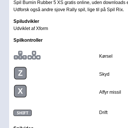
Spil Burnin Rubber 5 XS gratis online, uden downloads ell
Udforsk også andre sjove Rally spil, lige til på Spil Rix.
Spiludvikler
Udviklet af Xform
Spilkontroller
W
Kørsel
A
S
D
Z
Skyd
X
Affyr missil
SHIFT
Drift