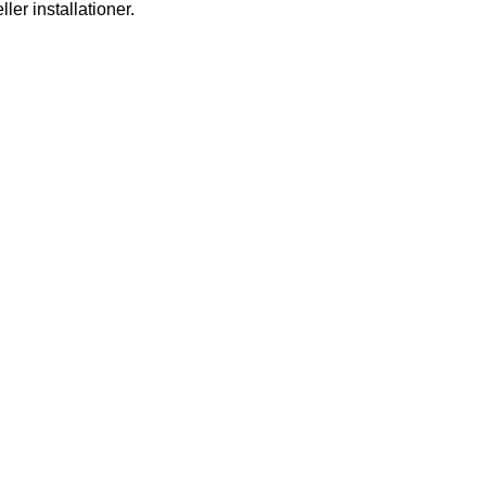
er installationer.