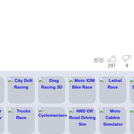
297
9