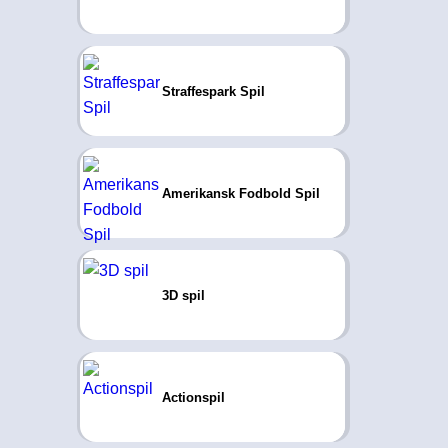
Straffespark Spil
Amerikansk Fodbold Spil
3D spil
Actionspil