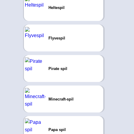
Heltespil
Flyvespil
Pirate spil
Minecraft-spil
Papa spil