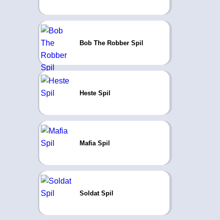
Bob The Robber Spil
Heste Spil
Mafia Spil
Soldat Spil