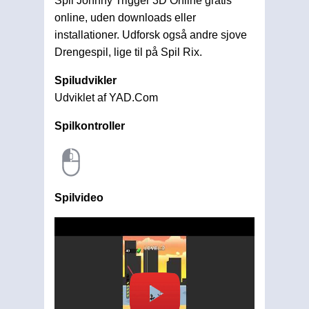
Spil Johnny Trigger 3D Online gratis
online, uden downloads eller
installationer. Udforsk også andre sjove
Drengespil, lige til på Spil Rix.
Spiludvikler
Udviklet af YAD.Com
Spilkontroller
Spilvideo