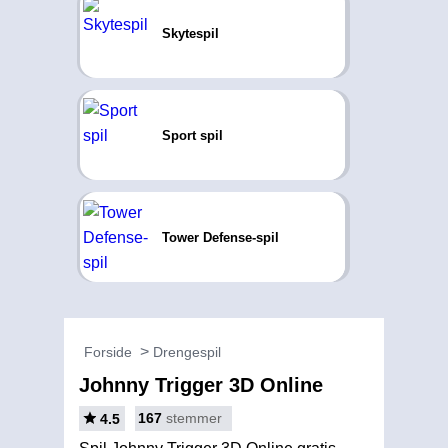
Skytespil
Sport spil
Tower Defense-spil
Forside
Drengespil
Johnny Trigger 3D Online
167
stemmer
4.5