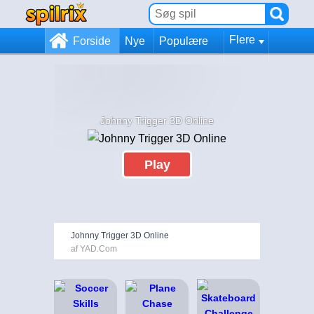
Flere
Forside
Nye
Populære
Johnny Trigger 3D Online
Play
Johnny Trigger 3D Online
af YAD.Com