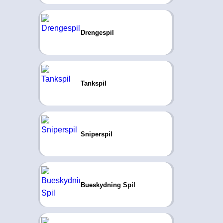
Drengespil
Tankspil
Sniperspil
Bueskydning Spil