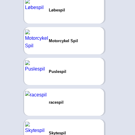
Løbespil
Motorcykel Spil
Puslespil
racespil
Skytespil