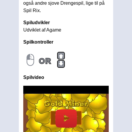
også andre sjove Drengespil, lige til på
Spil Rix.
Spiludvikler
Udviklet af Agame
Spilkontroller
OR
Spilvideo