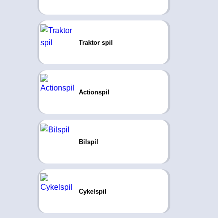
Traktor spil
Actionspil
Bilspil
Cykelspil