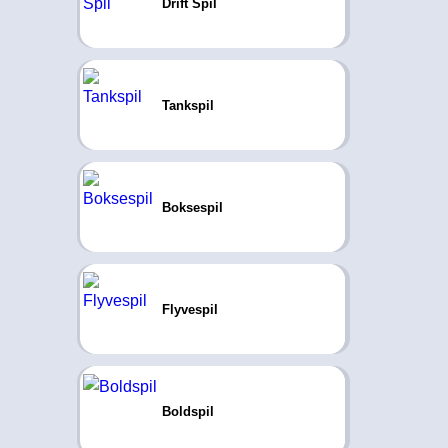
Drift Spil
Tankspil
Boksespil
Flyvespil
Boldspil