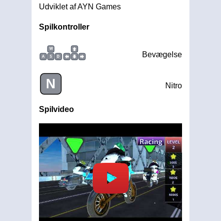
Udviklet af AYN Games
Spilkontroller
W
Bevægelse
A
S
D
N
Nitro
Spilvideo