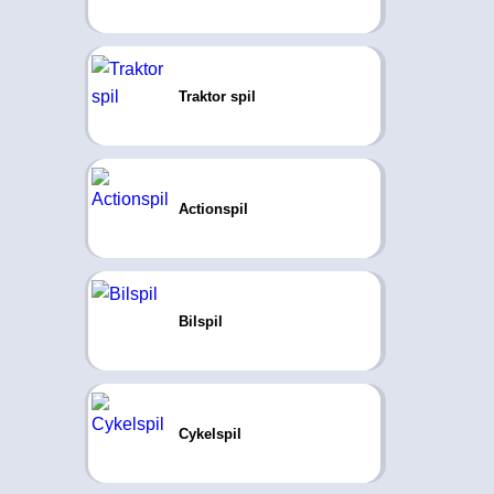
Traktor spil
Actionspil
Bilspil
Cykelspil