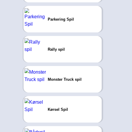
Parkering Spil
Rally spil
Monster Truck spil
Kørsel Spil