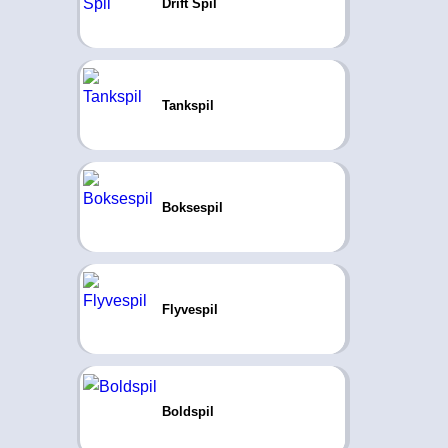
Drift Spil
Tankspil
Boksespil
Flyvespil
Boldspil