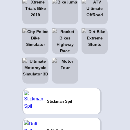
Stickman Spil