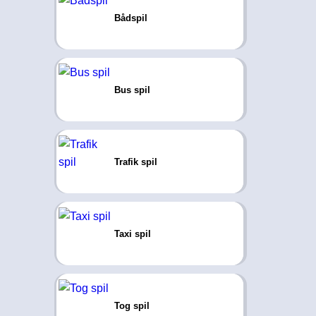
Bådspil
Bus spil
Trafik spil
Taxi spil
Tog spil