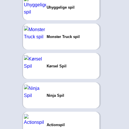
Uhyggelige spil
Monster Truck spil
Kørsel Spil
Ninja Spil
Actionspil