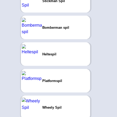
Stickman Spil
Bomberman spil
Heltespil
Platformspil
Wheely Spil