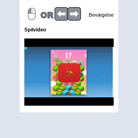
OR
Bevægelse
Spilvideo