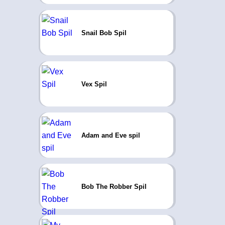
Snail Bob Spil
Vex Spil
Adam and Eve spil
Bob The Robber Spil