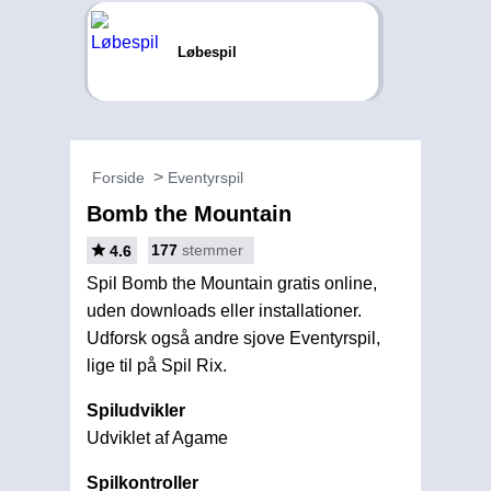
Løbespil
Forside
Eventyrspil
Bomb the Mountain
177
stemmer
4.6
Spil Bomb the Mountain gratis online,
uden downloads eller installationer.
Udforsk også andre sjove Eventyrspil,
lige til på Spil Rix.
Spiludvikler
Udviklet af Agame
Spilkontroller