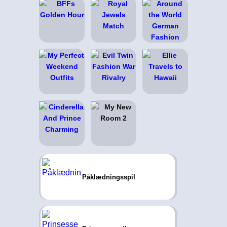
Påklædningsspil