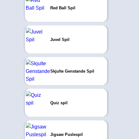
Red Ball Spil
Juvel Spil
Skjulte Genstande Spil
Quiz spil
Jigsaw Puslespil