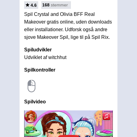
168
stemmer
4.6
Spil Crystal and Olivia BFF Real
Makeover gratis online, uden downloads
eller installationer. Udforsk også andre
sjove Makeover Spil, lige til på Spil Rix.
Spiludvikler
Udviklet af witchhut
Spilkontroller
Spilvideo