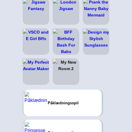
Påklædningsspil