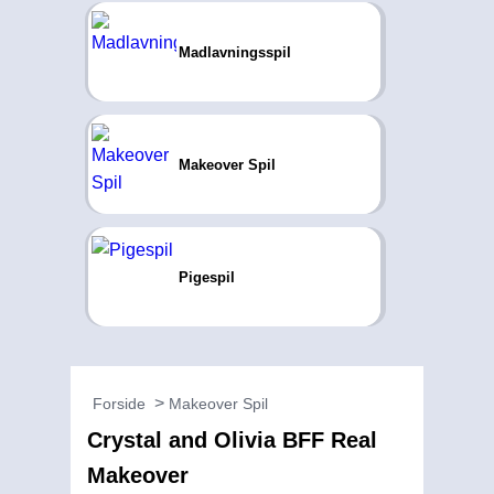
Madlavningsspil
Makeover Spil
Pigespil
Forside
Makeover Spil
Crystal and Olivia BFF Real
Makeover