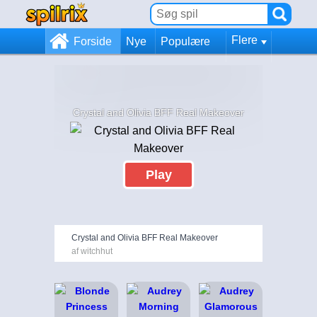
Flere
Forside
Nye
Populære
Crystal and Olivia BFF Real Makeover
Play
Crystal and Olivia BFF Real Makeover
af witchhut