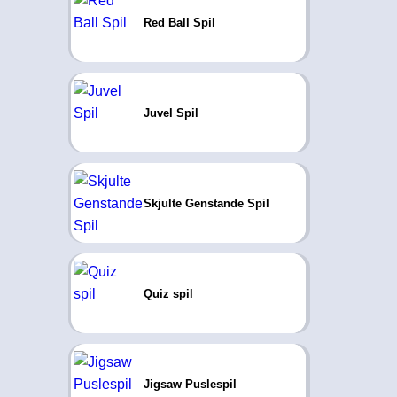
Red Ball Spil
Juvel Spil
Skjulte Genstande Spil
Quiz spil
Jigsaw Puslespil