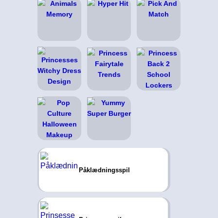
Påklædningsspil