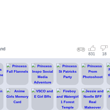
and
831
18