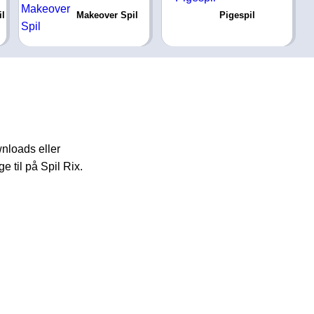
l
Makeover Spil
Pigespil
nloads eller
e til på Spil Rix.