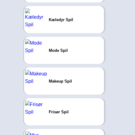
Kæledyr Spil
Mode Spil
Makeup Spil
Frisør Spil