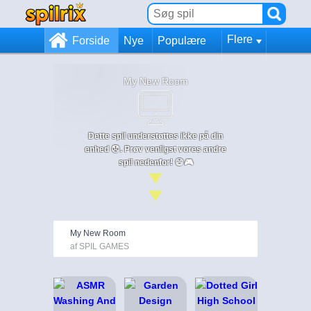
Flere
Forside
Nye
Populære
My New Room
Dette spil understøttes ikke på din
enhed 😞. Prøv venligst vores andre
spil nedenfor! 😄🎮
My New Room
af SPIL GAMES