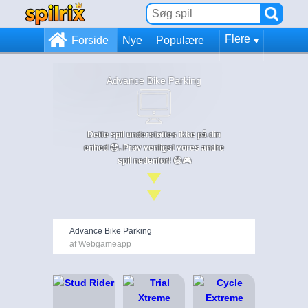
Flere
Forside
Nye
Populære
Advance Bike Parking
Dette spil understøttes ikke på din
enhed 😞. Prøv venligst vores andre
spil nedenfor! 😄🎮
Advance Bike Parking
af Webgameapp