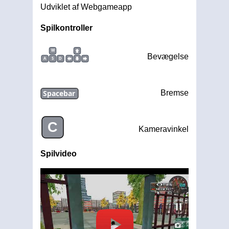
Udviklet af Webgameapp
Spilkontroller
W
Bevægelse
A
S
D
Spacebar
Bremse
C
Kameravinkel
Spilvideo