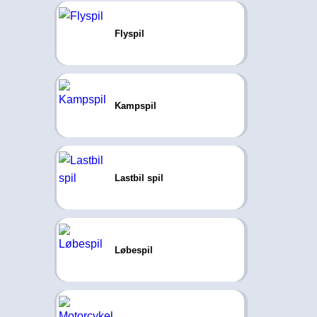
Flyspil
Kampspil
Lastbil spil
Løbespil