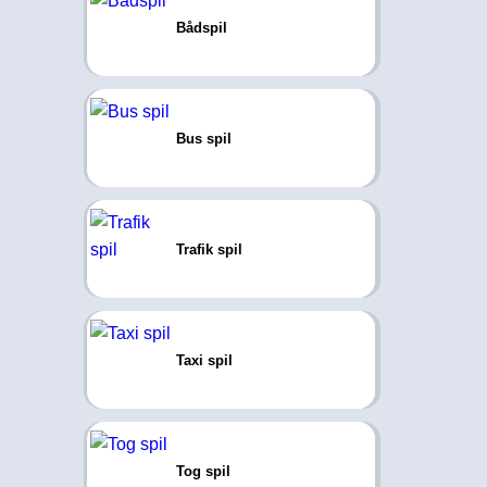
Bådspil
Bus spil
Trafik spil
Taxi spil
Tog spil