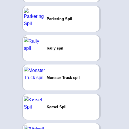
Parkering Spil
Rally spil
Monster Truck spil
Kørsel Spil