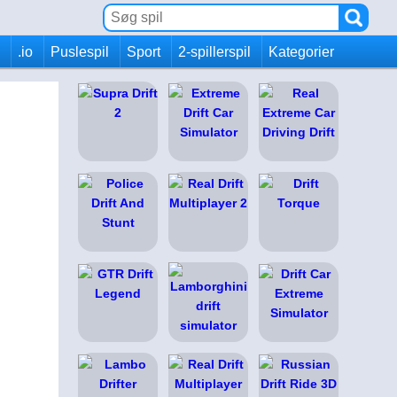
.io
Puslespil
Sport
2-spillerspil
Kategorier