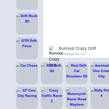
Burnout Crazy Drift
af Vitalitygames.com