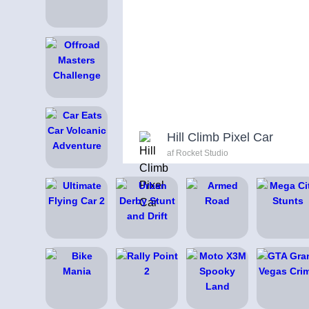
Hill Climb Pixel Car
af Rocket Studio