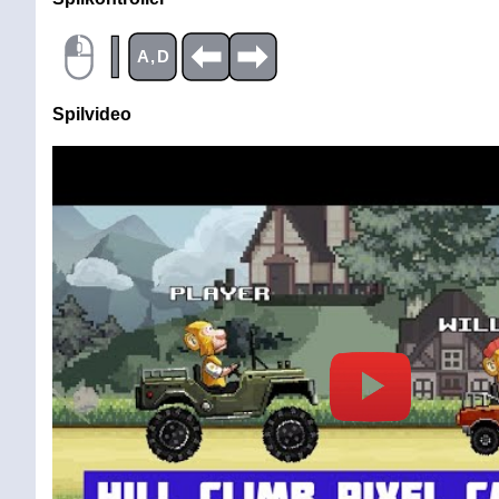
|
A,D
Spilvideo