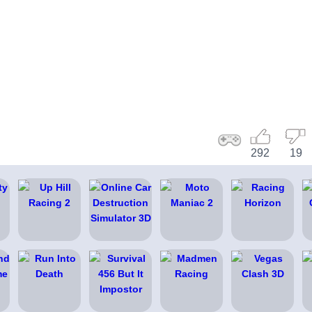
292
19