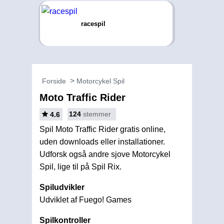
racespil
Forside
Motorcykel Spil
Moto Traffic Rider
124
stemmer
4.6
Spil Moto Traffic Rider gratis online,
uden downloads eller installationer.
Udforsk også andre sjove Motorcykel
Spil, lige til på Spil Rix.
Spiludvikler
Udviklet af Fuego! Games
Spilkontroller