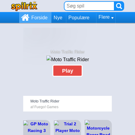
Flere
Forside
Nye
Populære
Moto Traffic Rider
Play
Moto Traffic Rider
af Fuego! Games