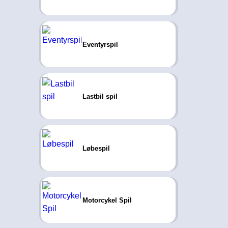
Eventyrspil
Lastbil spil
Løbespil
Motorcykel Spil