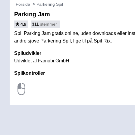
Forside
Parkering Spil
Parking Jam
311
stemmer
4.8
Spil Parking Jam gratis online, uden downloads eller inst
andre sjove Parkering Spil, lige til på Spil Rix.
Spiludvikler
Udviklet af Famobi GmbH
Spilkontroller