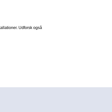
allationer. Udforsk også