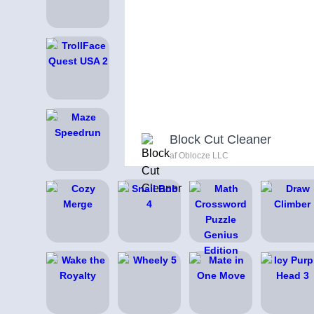
Block Cut Cleaner
af Oblocze LLC