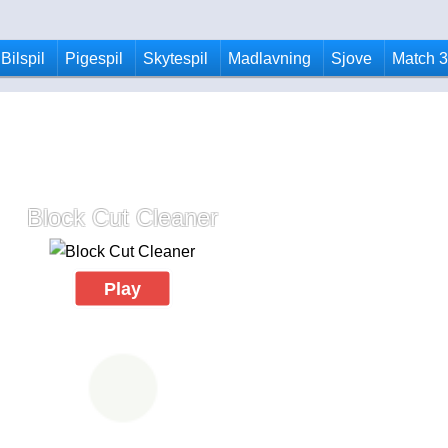
Bilspil
Pigespil
Skytespil
Madlavning
Sjove
Match 3
Block Cut Cleaner
Play