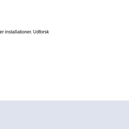
r installationer. Udforsk