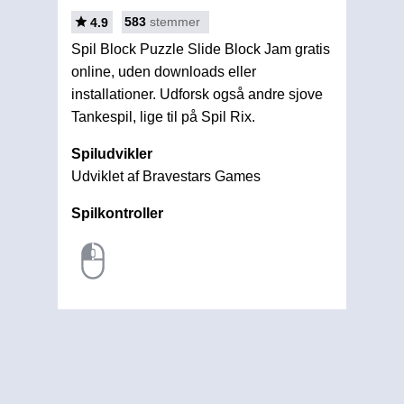
583
stemmer
4.9
Spil Block Puzzle Slide Block Jam gratis
online, uden downloads eller
installationer. Udforsk også andre sjove
Tankespil, lige til på Spil Rix.
Spiludvikler
Udviklet af Bravestars Games
Spilkontroller