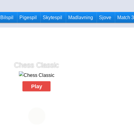
Bilspil
Pigespil
Skytespil
Madlavning
Sjove
Match 3
Chess Classic
Play