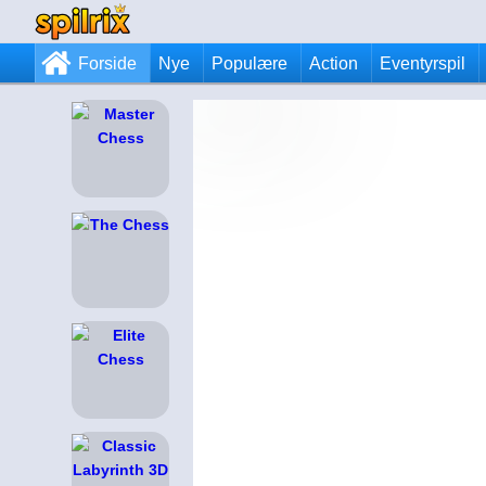
Forside
Nye
Populære
Action
Eventyrspil