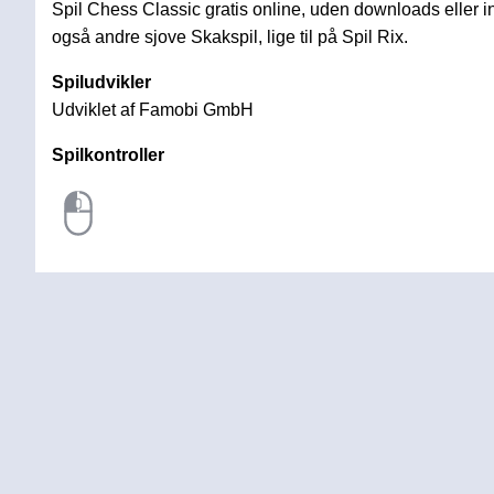
Spil Chess Classic gratis online, uden downloads eller in
også andre sjove Skakspil, lige til på Spil Rix.
Spiludvikler
Udviklet af Famobi GmbH
Spilkontroller