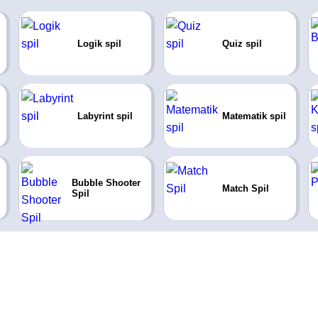
Logik spil
Quiz spil
Labyrint spil
Matematik spil
Bubble Shooter
Match Spil
Spil