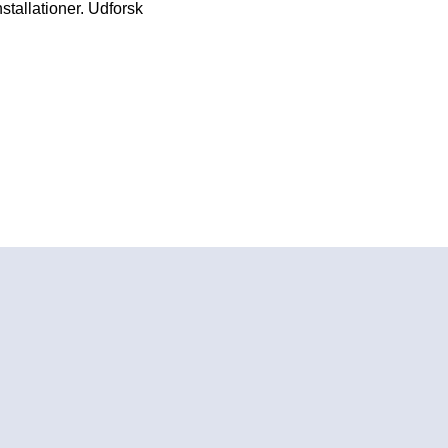
stallationer. Udforsk