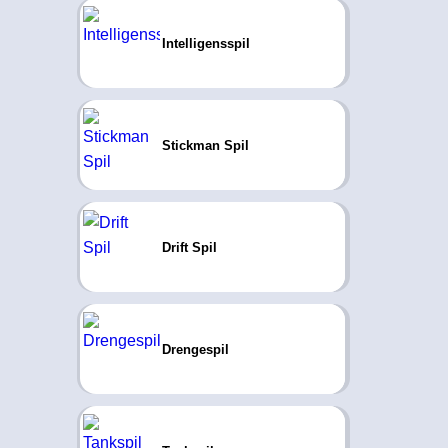
Intelligensspil
Stickman Spil
Drift Spil
Drengespil