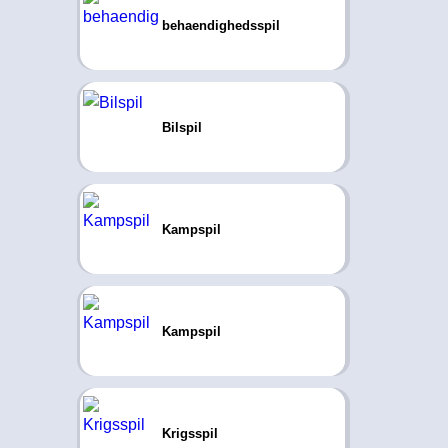
behaendighedsspil
Bilspil
Kampspil
Kampspil
Krigsspil