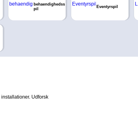
behaendighedss
Eventyrspil
pil
installationer. Udforsk