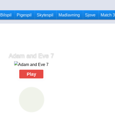
Bilspil
Pigespil
Skytespil
Madlavning
Sjove
Match 3
Adam and Eve 7
Play