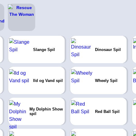
Slange Spil
Dinosaur Spil
Ild og Vand spil
Wheely Spil
My Dolphin Show
Red Ball Spil
spil