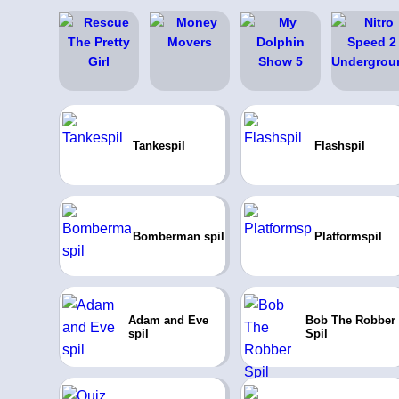
Tankespil
Flashspil
Bomberman spil
Platformspil
Adam and Eve
Bob The Robber
spil
Spil