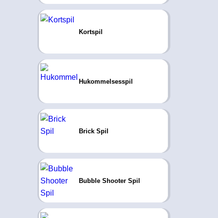
Kortspil
Hukommelsesspil
Brick Spil
Bubble Shooter Spil