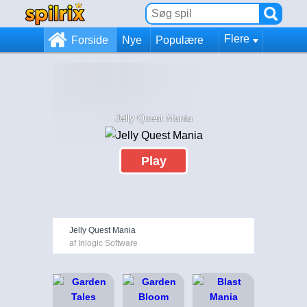
Flere
Forside
Nye
Populære
Jelly Quest Mania
Play
Jelly Quest Mania
af Inlogic Software