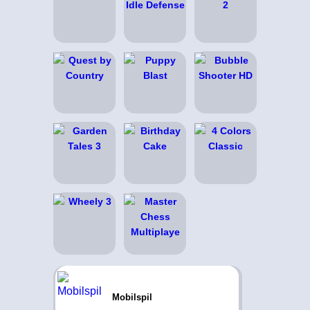
Mobilspil