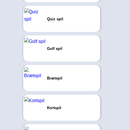
Quiz spil
Golf spil
Brætspil
Kortspil