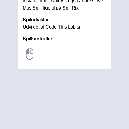
installationer. Udforsk også andre sjove
Mus Spil, lige til på Spil Rix.
Spiludvikler
Udviklet af Code This Lab srl
Spilkontroller