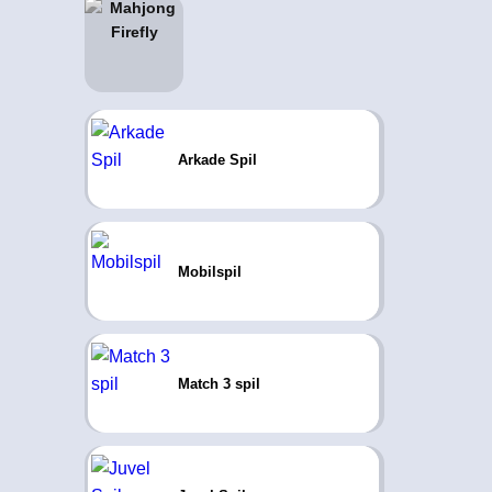
Arkade Spil
Mobilspil
Match 3 spil