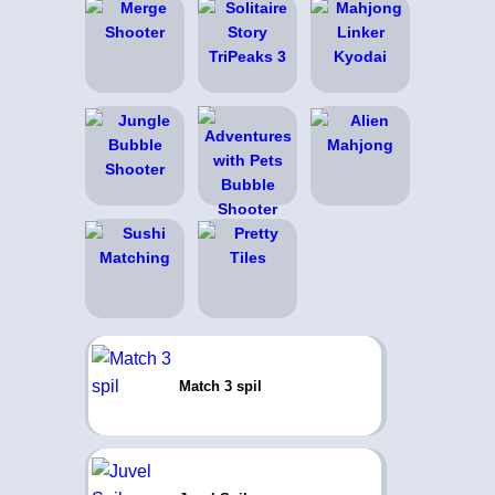
Match 3 spil