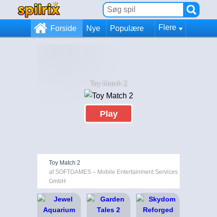
Flere
Forside
Nye
Populære
Toy Match 2
Play
Toy Match 2
af SOFTGAMES – Mobile Entertainment Services
GmbH