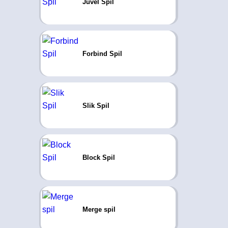
Juvel Spil
Forbind Spil
Slik Spil
Block Spil
Merge spil