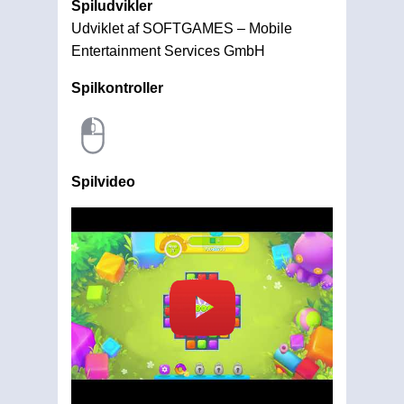
Spiludvikler
Udviklet af SOFTGAMES – Mobile
Entertainment Services GmbH
Spilkontroller
Spilvideo