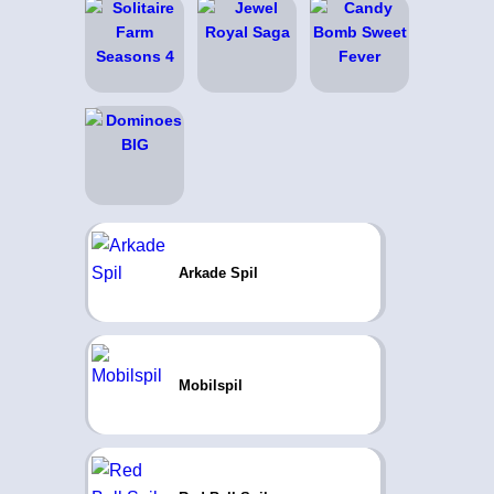
Arkade Spil
Mobilspil