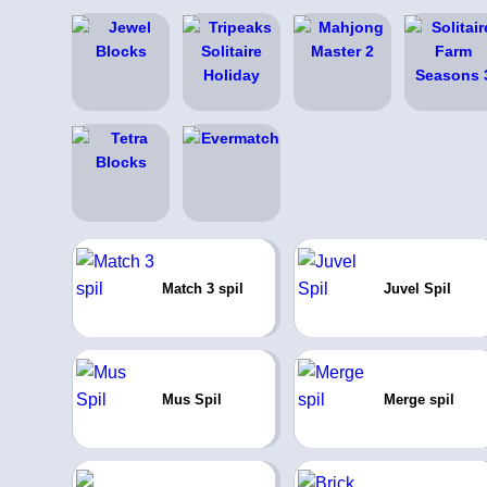
Match 3 spil
Juvel Spil
Mus Spil
Merge spil