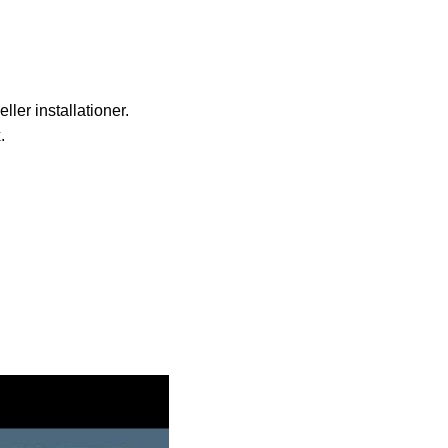
ler installationer.
.