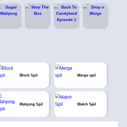
Block Spil
Merge spil
Mahjong Spil
Match Spil