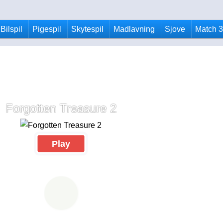
Bilspil
Pigespil
Skytespil
Madlavning
Sjove
Match 3
Forgotten Treasure 2
Play