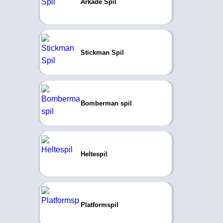
Arkade Spil
Stickman Spil
Bomberman spil
Heltespil
Platformspil