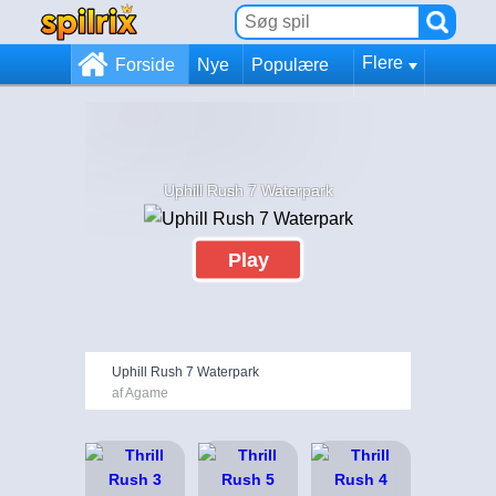
Flere
Forside
Nye
Populære
Uphill Rush 7 Waterpark
Play
Uphill Rush 7 Waterpark
af Agame