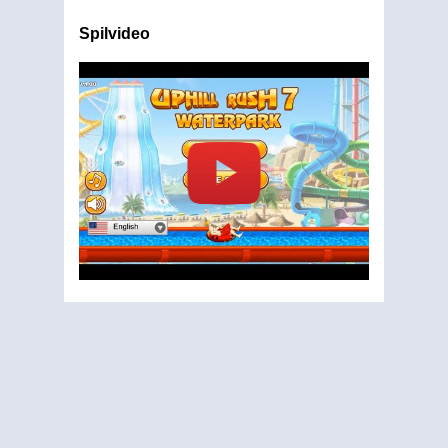
Spilvideo