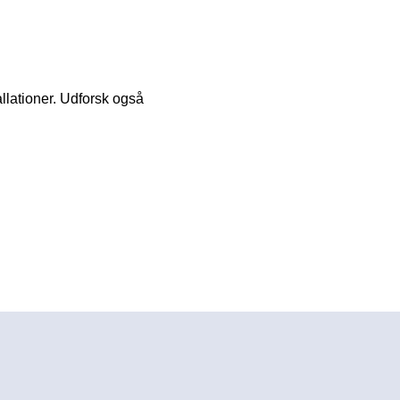
allationer. Udforsk også