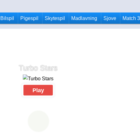
Bilspil
Pigespil
Skytespil
Madlavning
Sjove
Match 3
Turbo Stars
Play