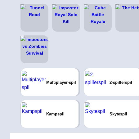
Multiplayer-spil
2-spillerspil
Kampspil
Skytespil