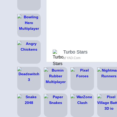
Turbo Stars
af YAD.Com