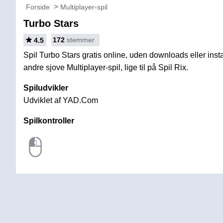
Forside
Multiplayer-spil
Turbo Stars
172
stemmer
4.5
Spil Turbo Stars gratis online, uden downloads eller inst
andre sjove Multiplayer-spil, lige til på Spil Rix.
Spiludvikler
Udviklet af YAD.Com
Spilkontroller