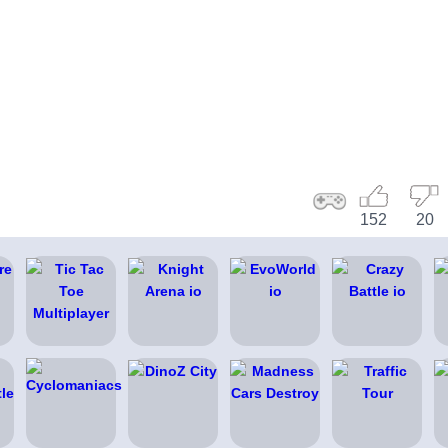
152
20