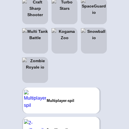
Multiplayer-spil