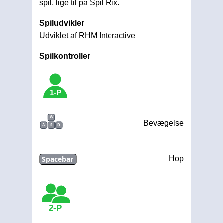
spil, lige til på Spil Rix.
Spiludvikler
Udviklet af RHM Interactive
Spilkontroller
1-P
W
Bevægelse
A
S
D
Spacebar
Hop
2-P