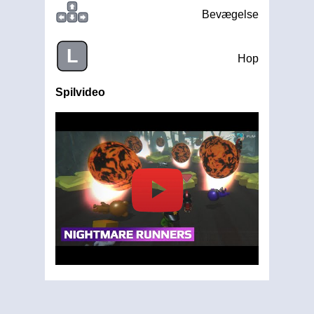
Bevægelse
L
Hop
Spilvideo