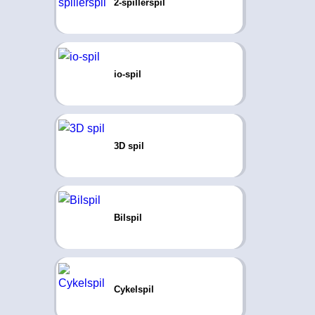
2-spillerspil
io-spil
3D spil
Bilspil
Cykelspil