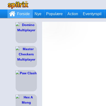
Forside
Nye
Populære
Action
Eventyrspil