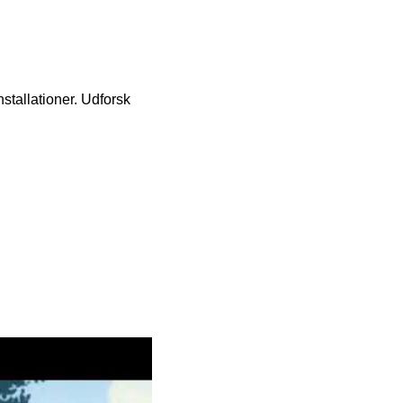
stallationer. Udforsk