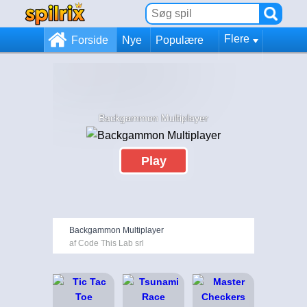
Flere
Forside
Nye
Populære
Backgammon Multiplayer
Play
Backgammon Multiplayer
af Code This Lab srl