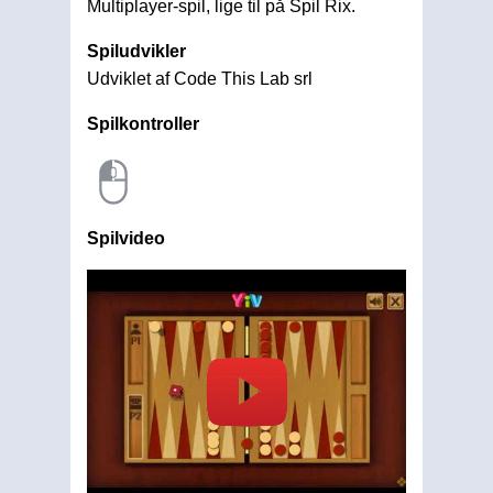
Multiplayer-spil, lige til på Spil Rix.
Spiludvikler
Udviklet af Code This Lab srl
Spilkontroller
Spilvideo