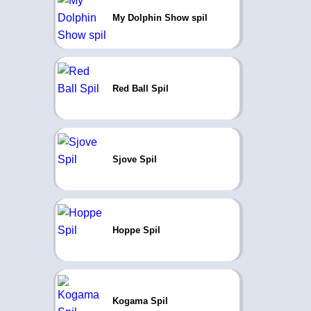
My Dolphin Show spil
Red Ball Spil
Sjove Spil
Hoppe Spil
Kogama Spil