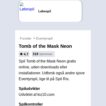
Løbespil
Forside
Eventyrspil
Tomb of the Mask Neon
319
stemmer
4.7
Spil Tomb of the Mask Neon gratis
online, uden downloads eller
installationer. Udforsk også andre sjove
Eventyrspil, lige til på Spil Rix.
Spiludvikler
Udviklet af kiz10.com
Spilkontroller