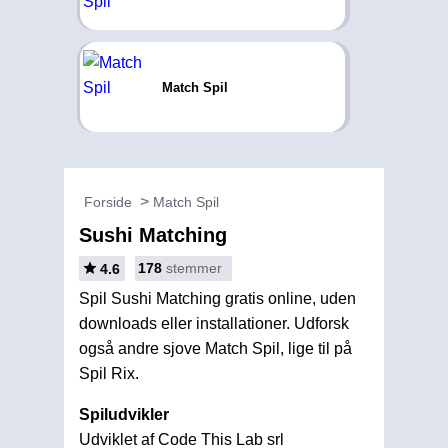
Match Spil
Forside
Match Spil
Sushi Matching
178
stemmer
4.6
Spil Sushi Matching gratis online, uden
downloads eller installationer. Udforsk
også andre sjove Match Spil, lige til på
Spil Rix.
Spiludvikler
Udviklet af Code This Lab srl