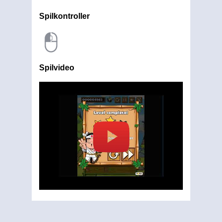
Spilkontroller
Spilvideo