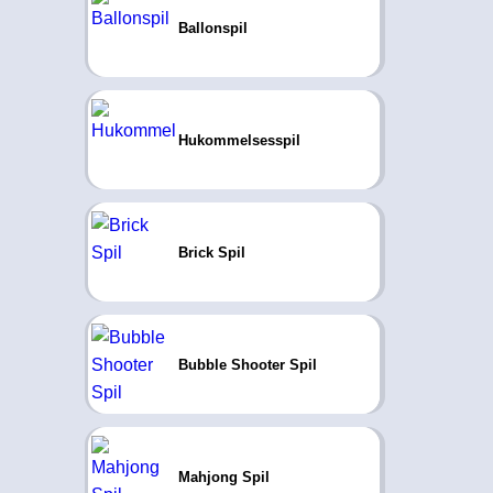
Ballonspil
Hukommelsesspil
Brick Spil
Bubble Shooter Spil
Mahjong Spil