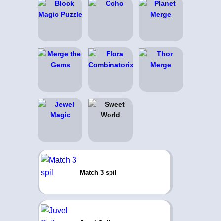
Match 3 spil