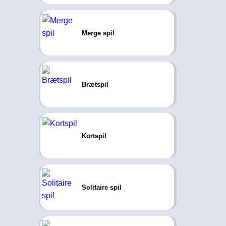
Merge spil
Brætspil
Kortspil
Solitaire spil