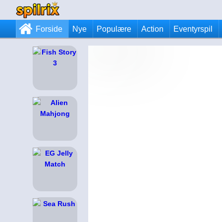
Forside
Nye
Populære
Action
Eventyrspil