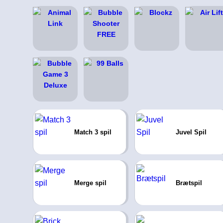
Match 3 spil
Juvel Spil
Merge spil
Brætspil